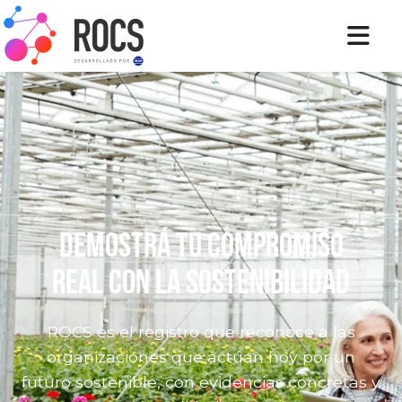
Demostrá tu compromiso
real con la sostenibilidad
ROCS es el registro que reconoce a las
organizaciones que actúan hoy por un
futuro sostenible, con evidencias concretas y